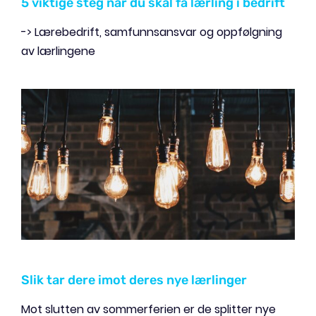
5 viktige steg når du skal få lærling i bedrift
-> Lærebedrift, samfunnsansvar og oppfølgning
av lærlingene
Slik tar dere imot deres nye lærlinger
Mot slutten av sommerferien er de splitter nye