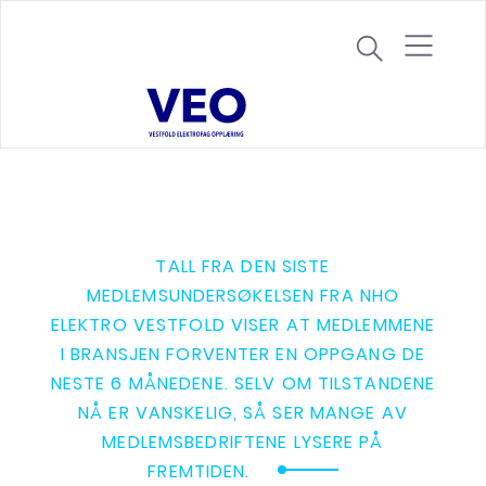
S
k
i
p
t
o
c
o
n
TALL FRA DEN SISTE
t
MEDLEMSUNDERSØKELSEN FRA NHO
e
ELEKTRO VESTFOLD VISER AT MEDLEMMENE
n
I BRANSJEN FORVENTER EN OPPGANG DE
t
NESTE 6 MÅNEDENE. SELV OM TILSTANDENE
NÅ ER VANSKELIG, SÅ SER MANGE AV
MEDLEMSBEDRIFTENE LYSERE PÅ
FREMTIDEN.