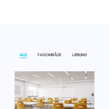
ALLE
FAGOMRÅDE
LÆRLING