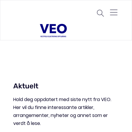
S
k
i
p
t
o
c
o
n
t
e
Aktuelt
n
t
Hold deg oppdatert med siste nytt fra VEO.
Her vil du finne interessante artikler,
arrangementer, nyheter og annet som er
verdt å lese.