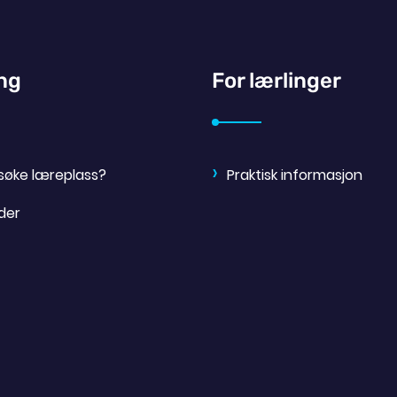
ing
For lærlinger
søke læreplass?
Praktisk informasjon
der