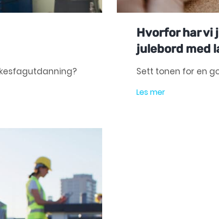
Hvorfor har vi
julebord med l
rkesfagutdanning?
Sett tonen for en g
Les mer