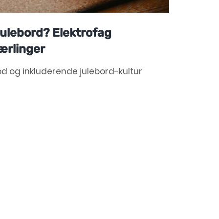
 julebord? Elektrofag
ærlinger
od og inkluderende julebord-kultur