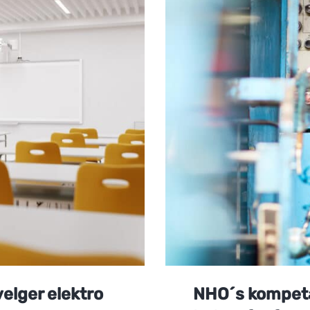
elger elektro
NHO´s kompeta