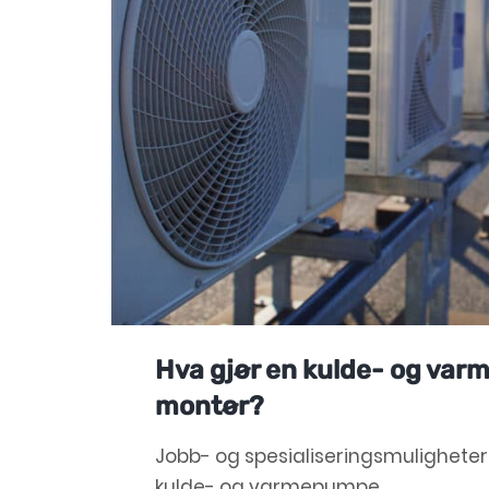
Hva gjør en kulde- og va
montør?
Jobb- og spesialiseringsmuligheter 
kulde- og varmepumpe