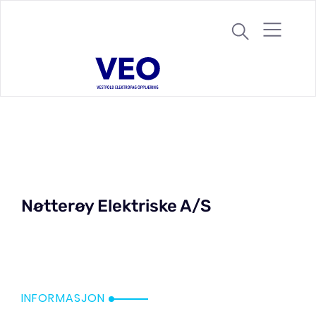
S
k
i
p
t
o
c
o
n
t
e
Nøtterøy Elektriske A/S
n
t
INFORMASJON