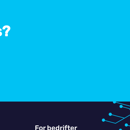
s?
For bedrifter