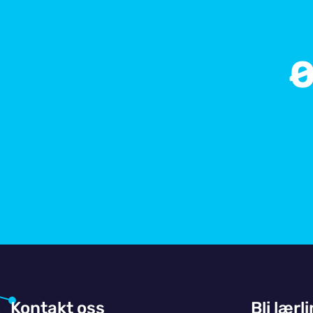
Ø
Kontakt oss
Bli lærl