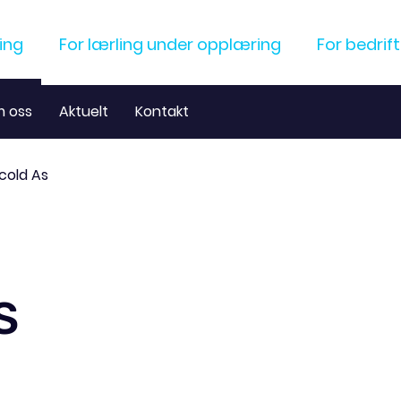
ling
For lærling under opplæring
For bedrift
 oss
Aktuelt
Kontakt
cold As
S