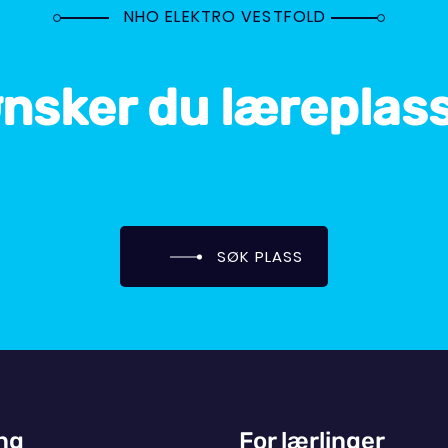
NHO ELEKTRO VESTFOLD
nsker du læreplas
SØK PLASS
ing
For lærlinger