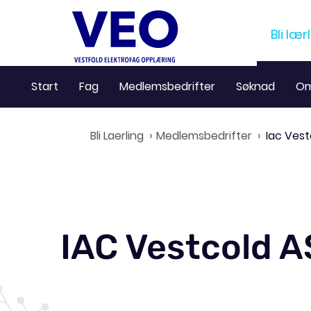
S
k
Bli lær
i
p
t
Start
Fag
Medlemsbedrifter
Søknad
Om
o
c
Bli Laerling ›
Medlemsbedrifter ›
Iac Vest
o
n
t
e
n
t
IAC Vestcold A